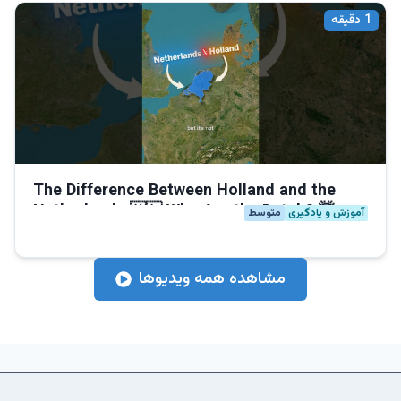
1
دقیقه
The Difference Between Holland and the
Netherlands 🇳🇱 Who Are the Dutch? 🤯
آموزش و یادگیری
متوسط
مشاهده همه ویدیوها