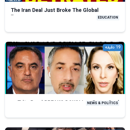
The Iran Deal Just Broke The Global
Economy
EDUCATION
19
دقیقه
Trita Parsi BREAKS DOWN Iran Peace Deal
NEWS & POLITICS