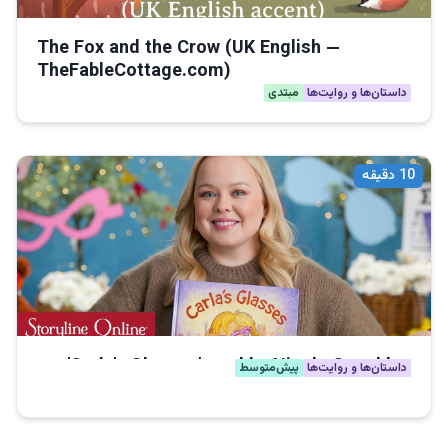
The Fox and the Crow (UK English —
TheFableCottage.com)
داستان‌ها و روایت‌ها
مبتدی
10
دقیقه
'Carla's Glasses' read by Nicola Coughlan
داستان‌ها و روایت‌ها
پیش‌متوسط